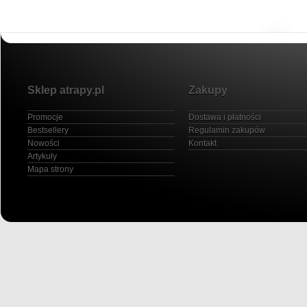
Sklep atrapy.pl
Zakupy
Promocje
Dostawa i płatności
Bestsellery
Regulamin zakupów
Nowości
Kontakt
Artykuły
Mapa strony