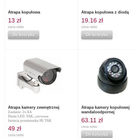
Atrapa kopułowa
Atrapa kopułowa z diodą
13 zł
19.16 zł
cena netto
cena netto
Do koszyka
Do koszyka
Atrapa kamery zewnętrznej
Atrapa kamery kopułowej
wandaloodpornej
Zasilanie: 2x AA
Dioda LED: TAK, czerwona
63.11 zł
Imitacja promiennika IR: TAK
cena netto
49 zł
Do koszyka
cena netto