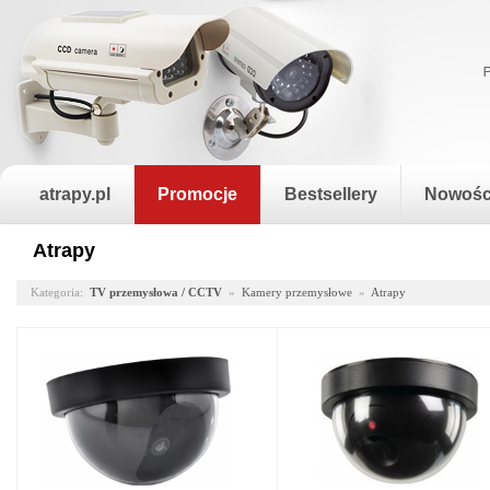
atrapy.pl
Promocje
Bestsellery
Nowośc
Atrapy
Kategoria:
TV przemysłowa / CCTV
»
Kamery przemysłowe
»
Atrapy