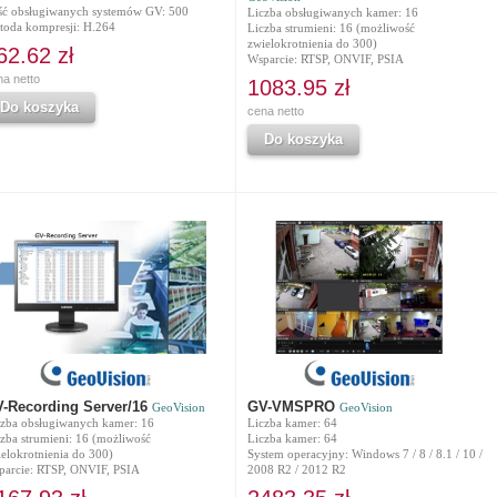
ość obsługiwanych systemów GV: 500
Liczba obsługiwanych kamer: 16
toda kompresji: H.264
Liczba strumieni: 16 (możliwość
zwielokrotnienia do 300)
62.62 zł
Wsparcie: RTSP, ONVIF, PSIA
na netto
1083.95 zł
Do koszyka
cena netto
Do koszyka
-Recording Server/16
GV-VMSPRO
GeoVision
GeoVision
czba obsługiwanych kamer: 16
Liczba kamer: 64
zba strumieni: 16 (możliwość
Liczba kamer: 64
elokrotnienia do 300)
System operacyjny: Windows 7 / 8 / 8.1 / 10 /
parcie: RTSP, ONVIF, PSIA
2008 R2 / 2012 R2