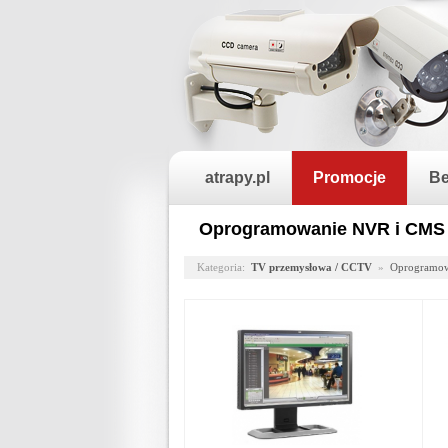
atrapy.pl
Promocje
Be
Oprogramowanie NVR i CMS
Kategoria:
TV przemysłowa / CCTV
»
Oprogramow