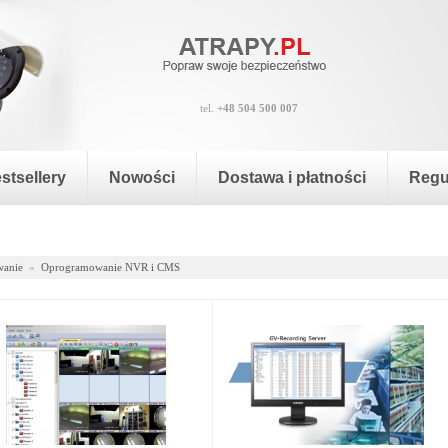
tel.
+48 504 500 007
stsellery
Nowości
Dostawa i płatności
Regu
anie
»
Oprogramowanie NVR i CMS