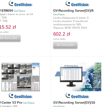
V-ERM/64
GV-Recording Server(GV)/8
GeoVision
dgląd z kamer na żywo: do 64
GeoVision
P: TAK
Liczba obsługiwanych kamer: 8
P: TAK
Liczba strumieni: 8 (możliwość
zwielokrotnienia do 300)
15.52 zł
Wsparcie: RTSP, ONVIF, PSIA
na netto
602.2 zł
Do koszyka
cena netto
Do koszyka
-Center V2 Pro
GV-Recording Server(GV)/16
GeoVision
ść kanałów: 800
GeoVision