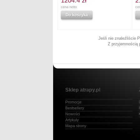
1204.4 zł
2
cena netto
ce
Do koszyka
Jeśli nie znaleźliście
Z przyjemnością 
Sklep atrapy.pl
Promocje
Bestsellery
Nowości
Artykuły
Mapa strony