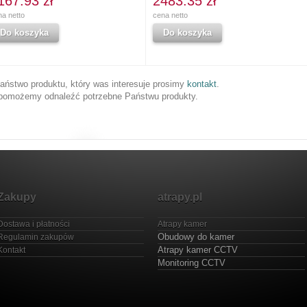
167.93 zł
2483.35 zł
na netto
cena netto
Do koszyka
Do koszyka
 Państwo produktu, który was interesuje prosimy
kontakt
.
pomożemy odnaleźć potrzebne Państwu produkty.
Zakupy
atrapy.pl
Dostawa i płatności
Atrapy kamer
Obudowy do kamer
Regulamin zakupów
Atrapy kamer CCTV
Kontakt
Monitoring CCTV