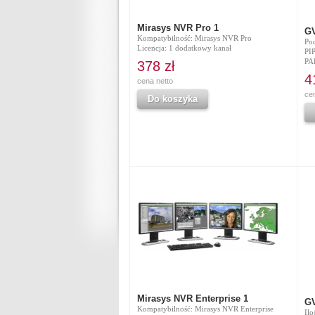
Mirasys NVR Pro 1
G
Kompatybilność: Mirasys NVR Pro
Po
Licencja: 1 dodatkowy kanał
PI
PA
378 zł
4
cena netto
ce
Do koszyka
Mirasys NVR Enterprise 1
GV
Kompatybilność: Mirasys NVR Enterprise
Ilo