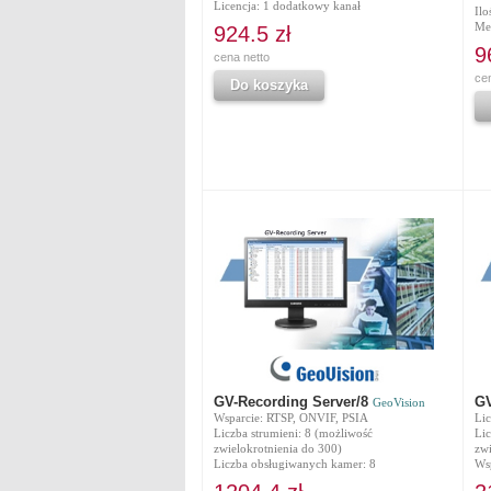
Licencja: 1 dodatkowy kanał
Il
Me
924.5 zł
9
cena netto
ce
Do koszyka
GV-Recording Server/8
GV
GeoVision
Wsparcie: RTSP, ONVIF, PSIA
Li
Liczba strumieni: 8 (możliwość
Lic
zwielokrotnienia do 300)
zwi
Liczba obsługiwanych kamer: 8
Ws