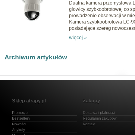
Dualna kamera przemysłowa L
głowicy szybkoobrotowej co sp
prowadzenie obserwacji w mie
Kamera szybkoobrotowa LC-902
posiadające szereg nowocze
więcej »
Archiwum artykułów
Sklep atrapy.pl
Zakupy
Promocje
Dostawa i płatności
Bestsellery
Regulamin zakupów
Nowości
Kontakt
Artykuły