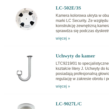
LC-502E/3S
Kamera kolorowa ukryta w ob
marki LC Security. Ze względu
konstrukcję zewnętrzną kame
sprawdza się podczas dyskret
więcej »
Uchwyty do kamer
LTC9219/01 to specjalistyczn
kształcie litery J. Uchwyty d
posiadają profesjonalną głowi
regulację w zakresie obrotu i
więcej »
LC-9027L/C