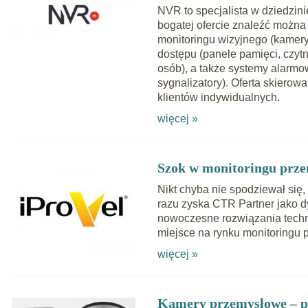
NVR to specjalista w dziedzi
bogatej ofercie znaleźć możn
monitoringu wizyjnego (kamery o
dostępu (panele pamięci, czytni
osób), a także systemy alarmowe
sygnalizatory). Oferta skierowa
klientów indywidualnych.
więcej »
Szok w monitoringu prz
Nikt chyba nie spodziewał się,
razu zyska CTR Partner jako d
nowoczesne rozwiązania techn
miejsce na rynku monitoringu
więcej »
Kamery przemysłowe – p