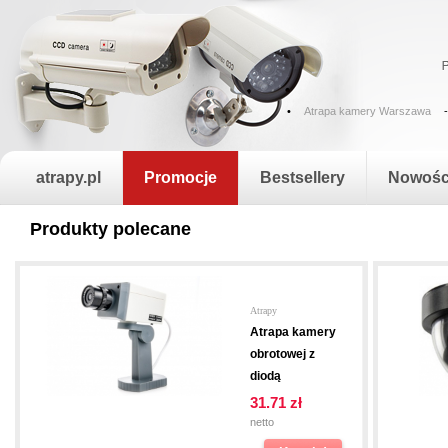
•
Atrapa kamery Warszawa
-
atrapy.pl
Promocje
Bestsellery
Nowośc
Produkty polecane
Atrapy
Atrapa kamery
obrotowej z
diodą
31.71
zł
netto