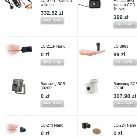
LC-S741 - Kamera
Miniaturowa
w śrubce
kamera CCD
śrubka
332.52 zł
399 zł
Do koszyka
Do koszyka
LC-211P Nano
LC-S989
0 zł
99 zł
Do koszyka
Do koszyka
Samsung SCB-
Samsung SCB
3020P
2010P
0 zł
307.98 zł
Do koszyka
Do koszyka
LC-273 Nano
LC-224 Nano
0 zł
0 zł