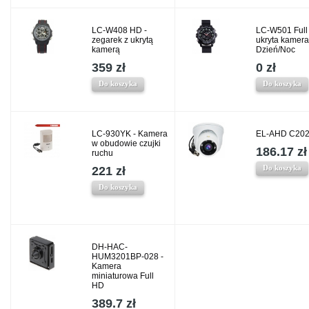
LC-W408 HD -
LC-W501 Full
zegarek z ukrytą
ukryta kamera
kamerą
Dzień/Noc
359 zł
0 zł
Do koszyka
Do koszyka
LC-930YK - Kamera
EL-AHD C202
w obudowie czujki
186.17 zł
ruchu
Do koszyka
221 zł
Do koszyka
DH-HAC-
HUM3201BP-028 -
Kamera
miniaturowa Full
HD
389.7 zł