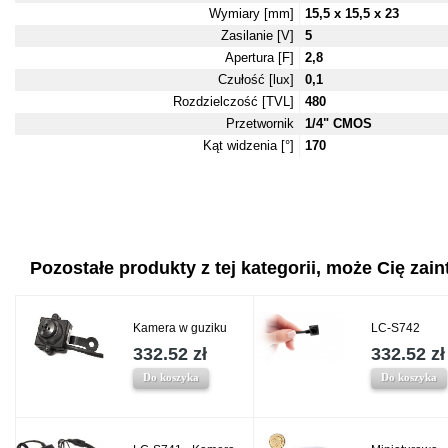
Wymiary [mm]
15,5 x 15,5 x 23
Zasilanie [V]
5
Apertura [F]
2,8
Czułość [lux]
0,1
Rozdzielczość [TVL]
480
Przetwornik
1/4" CMOS
Kąt widzenia [°]
170
Pozostałe produkty z tej kategorii, może Cię zaint
Kamera w guziku
LC-S742
332.52 zł
332.52 zł
Do koszyka
Do koszyka