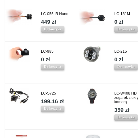
LC-055 IR Nano
LC-181M
449 zł
0 zł
Do koszyka
Do koszyka
LC-985
LC-215
0 zł
0 zł
Do koszyka
Do koszyka
LC-S725
LC-W408 HD 
zegarek z ukr
199.16 zł
kamerą
Do koszyka
359 zł
Do koszyka