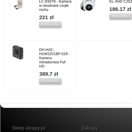
LC-930YK - Kamera
EL-AHD C202
w obudowie czujki
186.17 zł
ruchu
Do koszyka
221 zł
Do koszyka
DH-HAC-
HUM3201BP-028 -
Kamera
miniaturowa Full
HD
389.7 zł
Do koszyka
Sklep atrapy.pl
Zakupy