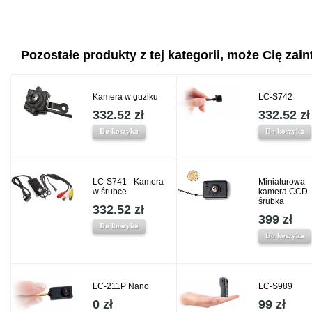
Pozostałe produkty z tej kategorii, może Cię zaint
Kamera w guziku
LC-S742
332.52 zł
332.52 zł
Do koszyka
Do koszyka
LC-S741 - Kamera
Miniaturowa
w śrubce
kamera CCD
śrubka
332.52 zł
399 zł
Do koszyka
Do koszyka
LC-211P Nano
LC-S989
0 zł
99 zł