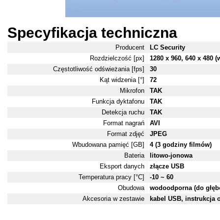
Specyfikacja techniczna
Producent
LC Security
Rozdzielczość [px]
1280 x 960, 640 x 480 (
Częstotliwość odświeżania [fps]
30
Kąt widzenia [°]
72
Mikrofon
TAK
Funkcja dyktafonu
TAK
Detekcja ruchu
TAK
Format nagrań
AVI
Format zdjęć
JPEG
Wbudowana pamięć [GB]
4 (3 godziny filmów)
Bateria
litowo-jonowa
Eksport danych
złącze USB
Temperatura pracy [°C]
-10 ~ 60
Obudowa
wodoodporna (do głęb
Akcesoria w zestawie
kabel USB, instrukcja 