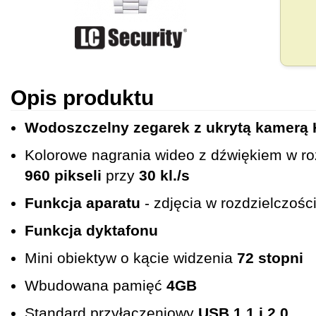
Opis produktu
Wodoszczelny zegarek z ukrytą kamerą
Kolorowe nagrania wideo z dźwiękiem w ro
960 pikseli
przy
30 kl./s
Funkcja aparatu
- zdjęcia w rozdzielczośc
Funkcja dyktafonu
Mini obiektyw o kącie widzenia
72 stopni
Wbudowana pamięć
4GB
Standard przyłączeniowy
USB 1.1 i 2.0