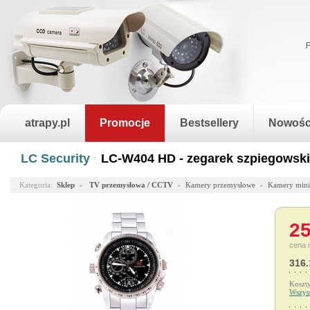
atrapy.pl
Promocje
Bestsellery
Nowośc
LC Security
·
LC-W404 HD - zegarek szpiegowsk
Kategoria:
Sklep
»
TV przemysłowa / CCTV
»
Kamery przemysłowe
»
Kamery mini
25
cena 
316.
Koszt
Wszys