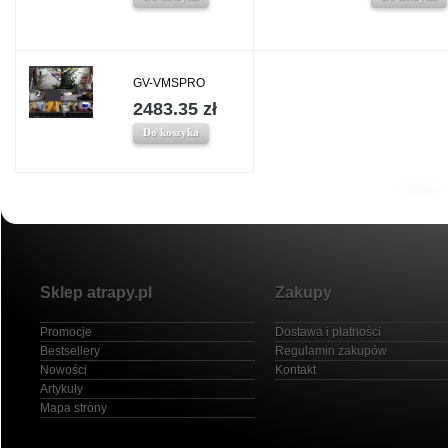
GV-VMSPRO
2483.35 zł
Do koszyka
Sklep atrapy.pl
Zakupy
Promocje
Dostawa i płatności
Bestsellery
Regulamin zakupów
Nowości
Kontakt
Artykuły
Mapa strony