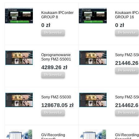
Koukaam IPCorder
Koukaam IPC
GROUP 8
GROUP 16
0 zł
0 zł
Do koszyka
Do koszyka
Oprogramowanie
Sony FMZ-SS
Sony FMZ-SS001
21446.26 
4289.26 zł
Do koszyka
Do koszyka
Sony FMZ-SS030
Sony FMZ-SS
128678.05 zł
214462.6 
Do koszyka
Do koszyka
GV-Recording
GV-Recording