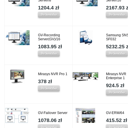
Server/8
Server/16
1204.4 zł
2167.93 z
Do koszyka
Do koszyka
GV-Recording
Samsung SNS
Server(GV)/16
SF032
1083.95 zł
5232.25 z
Do koszyka
Do koszyka
Mirasys NVR Pro 1
Mirasys NVR
Enterprise 1
378 zł
924.5 zł
Do koszyka
Do koszyka
GV-Failover Server
GV-ERM/64
1078.06 zł
415.52 zł
Do koszyka
Do koszyka