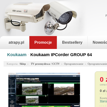
atrapy.pl
Promocje
Bestsellery
Nowośc
Koukaam
·
Koukaam IPCorder GROUP 64
Kategoria:
Sklep
»
TV przemysłowa / CCTV
»
Oprogramowanie
»
Oprogramowani
0 
cena 
0 zł 
Koszt
Wszys