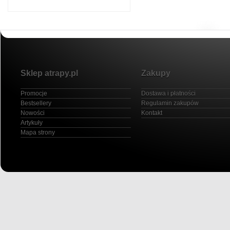
Sklep atrapy.pl
Zakupy
Promocje
Dostawa i płatności
Bestsellery
Regulamin zakupów
Nowości
Kontakt
Artykuły
Mapa strony