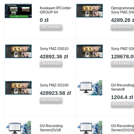
Koukaam IPCorder
Oprogramowa
GROUP 64
Sony FMZ-SS
0 zł
4289.26 z
Do koszyka
Do koszyka
Sony FMZ-SS010
Sony FMZ-SS
42892.36 zł
128678.0
Do koszyka
Do koszyka
Sony FMZ-SS100
GV-Recording
Server/8
428923.58 zł
1204.4 zł
Do koszyka
Do koszyka
GV-Recording
GV-Recording
Server(GV)/8
Server(GV)/1