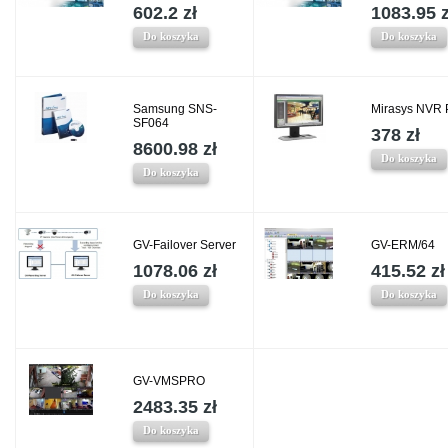
602.2 zł
1083.95 z
Do koszyka
Do koszyka
Samsung SNS-
Mirasys NVR 
SF064
378 zł
8600.98 zł
Do koszyka
Do koszyka
GV-Failover Server
GV-ERM/64
1078.06 zł
415.52 zł
Do koszyka
Do koszyka
GV-VMSPRO
2483.35 zł
Do koszyka