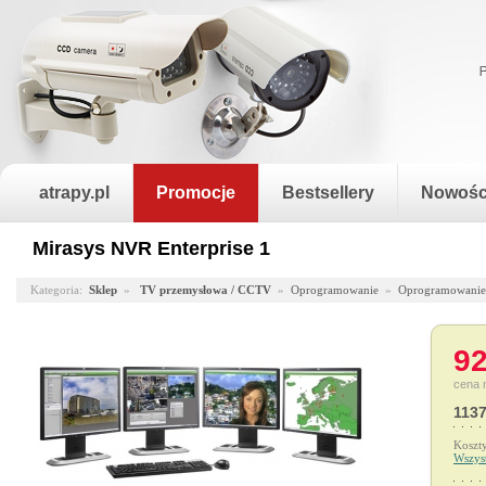
atrapy.pl
Promocje
Bestsellery
Nowośc
Mirasys NVR Enterprise 1
Kategoria:
Sklep
»
TV przemysłowa / CCTV
»
Oprogramowanie
»
Oprogramowani
92
cena 
1137
Koszt
Wszys