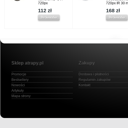
720px
720px IR 30 
112 zł
168 zł
Do koszyka
Do koszyka
Sklep atrapy.pl
Zakupy
Promocje
Dostawa i płatności
Bestsellery
Regulamin zakupów
Nowości
Kontakt
Artykuły
Mapa strony