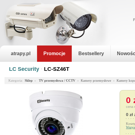
atrapy.pl
Promocje
Bestsellery
Nowośc
LC Security
·
LC-SZ46T
Kategoria:
Sklep
»
TV przemysłowa / CCTV
»
Kamery przemysłowe
»
Kamery kop
0 
cena 
0 zł 
Koszt
Wszys