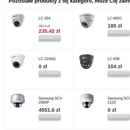
Pozostałe produkty z tej kategorii, może Cię zaint
LC-304
LC-682C
185 zł
392.4 zł
235.42 zł
Do koszyka
Do koszyka
LC-SZ46Q
LC-698
0 zł
104 zł
Do koszyka
Do koszyka
Samsung SCV-
Samsung SCV
2080P
2120
4551.6 zł
0 zł
Do koszyka
Do koszyka