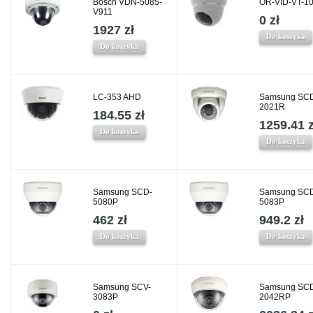
Bosch VDN-5085-
OR-VID-VT-1
V911
0 zł
1927 zł
Do koszyka
Do koszyka
LC-353 AHD
Samsung SC
2021R
184.55 zł
1259.41 z
Do koszyka
Do koszyka
Samsung SCD-
Samsung SC
5080P
5083P
462 zł
949.2 zł
Do koszyka
Do koszyka
Samsung SCV-
Samsung SC
3083P
2042RP