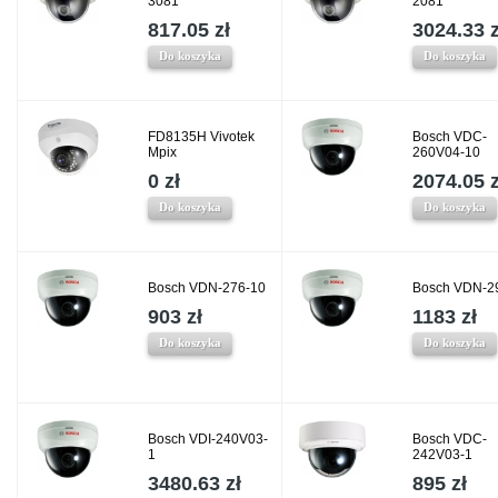
3081
2081
817.05 zł
3024.33 z
Do koszyka
Do koszyka
FD8135H Vivotek
Bosch VDC-
Mpix
260V04-10
0 zł
2074.05 z
Do koszyka
Do koszyka
Bosch VDN-276-10
Bosch VDN-2
903 zł
1183 zł
Do koszyka
Do koszyka
Bosch VDI-240V03-
Bosch VDC-
1
242V03-1
3480.63 zł
895 zł