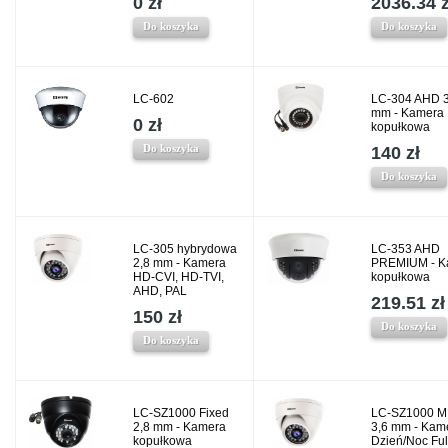
0 zł
2036.34 z
Do koszyka
Do koszyka
LC-602
LC-304 AHD 3
mm - Kamera
0 zł
kopułkowa
Do koszyka
140 zł
Do koszyka
LC-305 hybrydowa
LC-353 AHD
2,8 mm - Kamera
PREMIUM - K
HD-CVI, HD-TVI,
kopułkowa
AHD, PAL
219.51 zł
150 zł
Do koszyka
Do koszyka
LC-SZ1000 Fixed
LC-SZ1000 M
2,8 mm - Kamera
3,6 mm - Kam
kopułkowa
Dzień/Noc Fu