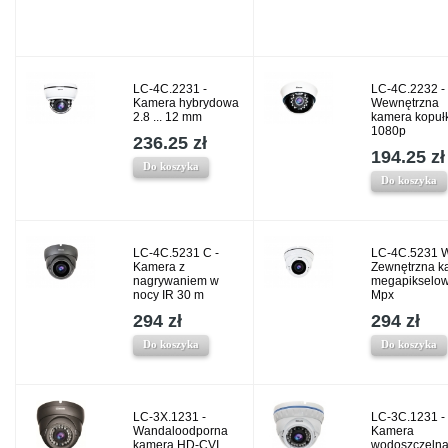
LC-4C.2231 -
LC-4C.2232 -
Kamera hybrydowa
Wewnętrzna
2.8 ... 12 mm
kamera kopu
1080p
236.25 zł
194.25 zł
Do koszyka
Do koszyka
LC-4C.5231 C -
LC-4C.5231 W
Kamera z
Zewnętrzna k
nagrywaniem w
megapikselow
nocy IR 30 m
Mpx
294 zł
294 zł
Do koszyka
Do koszyka
LC-3X.1231 -
LC-3C.1231 -
Wandaloodporna
Kamera
kamera HD-CVI
wodoszczeln