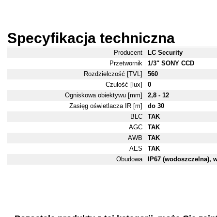
Specyfikacja techniczna
Producent
LC Security
Przetwornik
1/3" SONY CCD
Rozdzielczość [TVL]
560
Czułość [lux]
0
Ogniskowa obiektywu [mm]
2,8 - 12
Zasięg oświetlacza IR [m]
do 30
BLC
TAK
AGC
TAK
AWB
TAK
AES
TAK
Obudowa
IP67 (wodoszczelna),