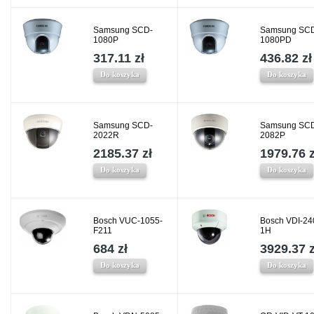
Samsung SCD-
Samsung SC
1080P
1080PD
317.11 zł
436.82 zł
Do koszyka
Do koszyka
Samsung SCD-
Samsung SC
2022R
2082P
2185.37 zł
1979.76 z
Do koszyka
Do koszyka
Bosch VUC-1055-
Bosch VDI-24
F211
1H
684 zł
3929.37 z
Do koszyka
Do koszyka