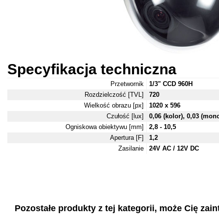
Specyfikacja techniczna
Przetwornik
1/3" CCD 960H
Rozdzielczość [TVL]
720
Wielkość obrazu [px]
1020 x 596
Czułość [lux]
0,06 (kolor), 0,03 (mo
Ogniskowa obiektywu [mm]
2,8 - 10,5
Apertura [F]
1,2
Zasilanie
24V AC / 12V DC
Pozostałe produkty z tej kategorii, może Cię zaint