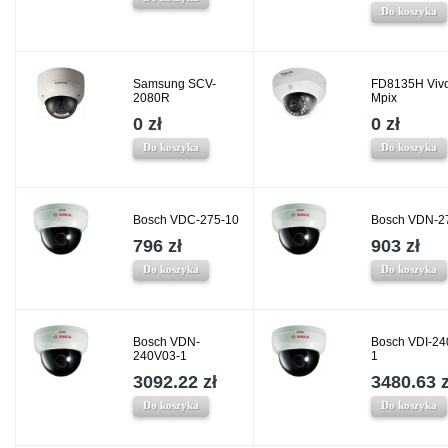
Do koszyka
Samsung SCV-
FD8135H Vivo
2080R
Mpix
0 zł
0 zł
Do koszyka
Do koszyka
Bosch VDC-275-10
Bosch VDN-2
796 zł
903 zł
Do koszyka
Do koszyka
Bosch VDN-
Bosch VDI-24
240V03-1
1
3092.22 zł
3480.63 z
Do koszyka
Do koszyka