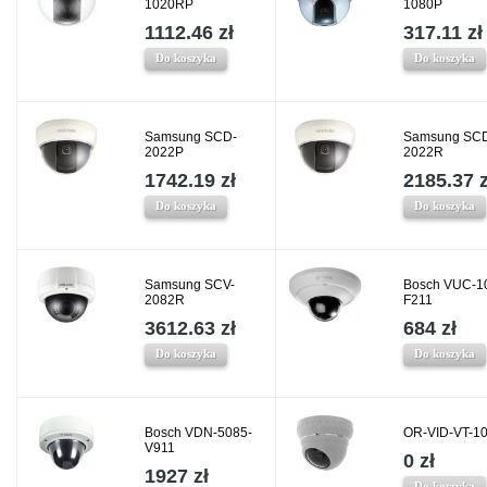
1020RP
1080P
1112.46 zł
317.11 zł
Do koszyka
Do koszyka
Samsung SCD-
Samsung SC
2022P
2022R
1742.19 zł
2185.37 z
Do koszyka
Do koszyka
Samsung SCV-
Bosch VUC-1
2082R
F211
3612.63 zł
684 zł
Do koszyka
Do koszyka
Bosch VDN-5085-
OR-VID-VT-1
V911
0 zł
1927 zł
Do koszyka