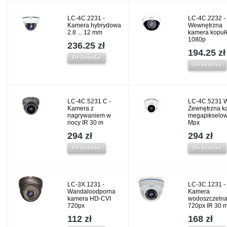
LC-4C.2231 -
LC-4C.2232 -
Kamera hybrydowa
Wewnętrzna
2.8 ... 12 mm
kamera kopu
1080p
236.25 zł
194.25 zł
Do koszyka
Do koszyka
LC-4C.5231 C -
LC-4C.5231 W
Kamera z
Zewnętrzna k
nagrywaniem w
megapikselow
nocy IR 30 m
Mpx
294 zł
294 zł
Do koszyka
Do koszyka
LC-3X.1231 -
LC-3C.1231 -
Wandaloodporna
Kamera
kamera HD-CVI
wodoszczeln
720px
720px IR 30 
112 zł
168 zł