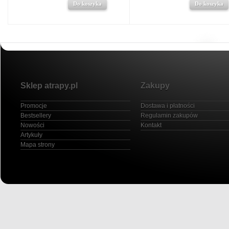
Do koszyka
Do koszyka
Sklep atrapy.pl
Zakupy
Promocje
Dostawa i płatności
Bestsellery
Regulamin zakupów
Nowości
Kontakt
Artykuły
Mapa strony