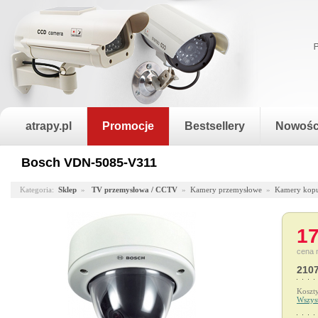
atrapy.pl
Promocje
Bestsellery
Nowośc
Bosch VDN-5085-V311
Kategoria:
Sklep
»
TV przemysłowa / CCTV
»
Kamery przemysłowe
»
Kamery kop
17
cena 
2107
Koszt
Wszys