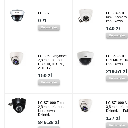
LC-602
LC-304 AHD 3
mm - Kamera
0 zł
kopułkowa
Do koszyka
140 zł
Do koszyka
LC-305 hybrydowa
LC-353 AHD
2,8 mm - Kamera
PREMIUM - K
HD-CVI, HD-TVI,
kopułkowa
AHD, PAL
219.51 zł
150 zł
Do koszyka
Do koszyka
LC-SZ1000 Fixed
LC-SZ1000 M
2,8 mm - Kamera
3,6 mm - Kam
kopułkowa
Dzień/Noc Fu
Dzień/Noc
137 zł
846.38 zł
Do koszyka