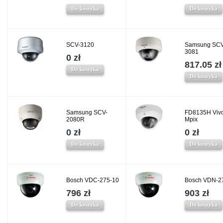
Do koszyka
Do koszyka
SCV-3120
Samsung SCV
3081
0 zł
817.05 zł
Do koszyka
Do koszyka
Samsung SCV-
FD8135H Vivo
2080R
Mpix
0 zł
0 zł
Do koszyka
Do koszyka
Bosch VDC-275-10
Bosch VDN-2
796 zł
903 zł
Do koszyka
Do koszyka