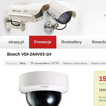
atrapy.pl
Promocje
Bestsellery
Nowośc
Bosch VDI-244V03-1H
Kategoria:
Sklep
»
TV przemysłowa / CCTV
»
Kamery przemysłowe
»
Kamery kop
15
cena 
1931
Koszt
Wszys