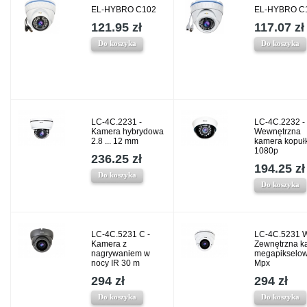
EL-HYBRO C102
EL-HYBRO C
121.95 zł
117.07 zł
Do koszyka
Do koszyka
LC-4C.2231 -
LC-4C.2232 -
Kamera hybrydowa
Wewnętrzna
2.8 ... 12 mm
kamera kopu
1080p
236.25 zł
194.25 zł
Do koszyka
Do koszyka
LC-4C.5231 C -
LC-4C.5231 W
Kamera z
Zewnętrzna k
nagrywaniem w
megapikselow
nocy IR 30 m
Mpx
294 zł
294 zł
Do koszyka
Do koszyka