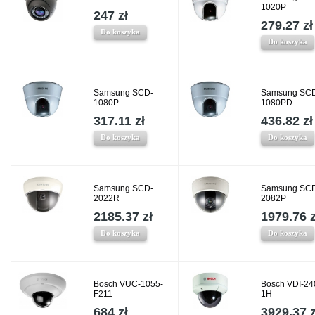
1020P
247 zł
279.27 zł
Do koszyka
Do koszyka
Samsung SCD-
Samsung SC
1080P
1080PD
317.11 zł
436.82 zł
Do koszyka
Do koszyka
Samsung SCD-
Samsung SC
2022R
2082P
2185.37 zł
1979.76 z
Do koszyka
Do koszyka
Bosch VUC-1055-
Bosch VDI-24
F211
1H
684 zł
3929.37 z