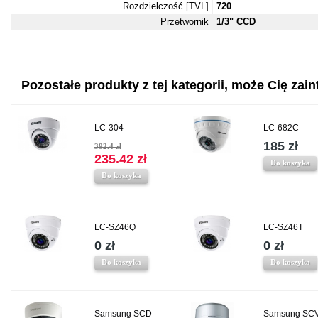
Rozdzielczość [TVL]
720
Przetwornik
1/3" CCD
Pozostałe produkty z tej kategorii, może Cię zaint
LC-304
LC-682C
185 zł
392.4 zł
235.42 zł
Do koszyka
Do koszyka
LC-SZ46Q
LC-SZ46T
0 zł
0 zł
Do koszyka
Do koszyka
Samsung SCD-
Samsung SCV