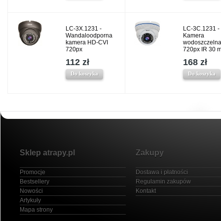
LC-3X.1231 -
LC-3C.1231 -
Wandaloodporna
Kamera
kamera HD-CVI
wodoszczeln
720px
720px IR 30 
112 zł
168 zł
Do koszyka
Do koszyka
Sklep atrapy.pl
Zakupy
Promocje
Dostawa i płatności
Bestsellery
Regulamin zakupów
Nowości
Kontakt
Artykuły
Mapa strony