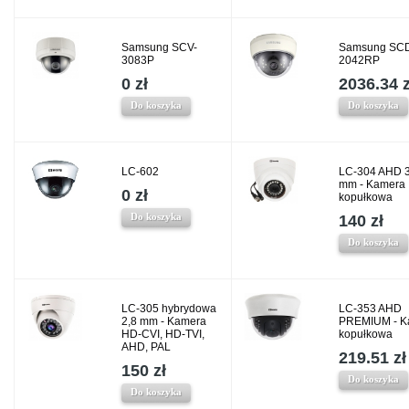
Samsung SCV-
Samsung SC
3083P
2042RP
0 zł
2036.34 z
Do koszyka
Do koszyka
LC-602
LC-304 AHD 3
mm - Kamera
0 zł
kopułkowa
Do koszyka
140 zł
Do koszyka
LC-305 hybrydowa
LC-353 AHD
2,8 mm - Kamera
PREMIUM - K
HD-CVI, HD-TVI,
kopułkowa
AHD, PAL
219.51 zł
150 zł
Do koszyka
Do koszyka