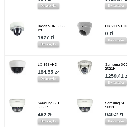
Do koszyka
Do koszyka
Bosch VDN-5085-
OR-VID-VT-1
V911
0 zł
1927 zł
Do koszyka
Do koszyka
LC-353 AHD
Samsung SC
2021R
184.55 zł
1259.41 z
Do koszyka
Do koszyka
Samsung SCD-
Samsung SC
5080P
5083P
462 zł
949.2 zł
Do koszyka
Do koszyka