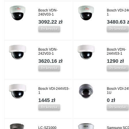
Bosch VDN-
Bosch VDI-24
240V03-1
1
3092.22 zł
3480.63 z
Do koszyka
Do koszyka
Bosch VDN-
Bosch VDN-
242V03-1
244V03-1
3620.16 zł
1290 zł
Do koszyka
Do koszyka
Bosch VDI-244V03-
Bosch VDI-24
1
1U
1445 zł
0 zł
Do koszyka
Do koszyka
LC-SZ1000
Samsung SC