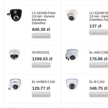
LC-SZ1000 Fixed
LC-SZ1000 M
2,8 mm - Kamera
3,6 mm - Kam
kopułkowa
Dzień/Noc Fu
Dzień/Noc
137 zł
846.38 zł
Do koszyka
Do koszyka
GV-EFD2101
EL-AHD C20
1299.03 zł
178.86 zł
Do koszyka
Do koszyka
EL-HYBRO C105
EL-IP C202
128.77 zł
348.75 zł
Do koszyka
Do koszyka