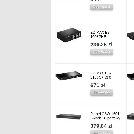
Do koszyka
EDIMAX ES-
1008PHE
236.25 zł
Do koszyka
EDIMAX ES-
5160G+ v3.0
671 zł
Do koszyka
Planet GSW-1601 -
Switch 16-portowy
379.84 zł
Do koszyka