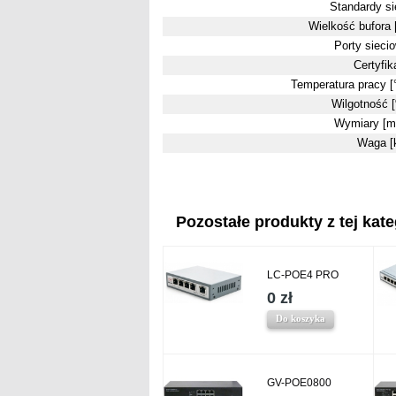
Standardy si
Wielkość bufora 
Porty sieci
Certyfik
Temperatura pracy [
Wilgotność 
Wymiary [
Waga [
Pozostałe produkty z tej kate
LC-POE4 PRO
0 zł
Do koszyka
GV-POE0800