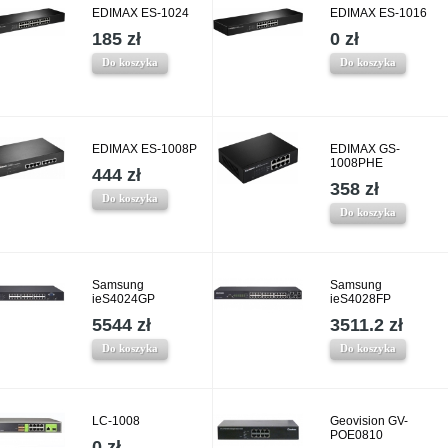
EDIMAX ES-1024
EDIMAX ES-1016
185 zł
0 zł
Do koszyka
Do koszyka
EDIMAX ES-1008P
EDIMAX GS-
1008PHE
444 zł
358 zł
Do koszyka
Do koszyka
Samsung
Samsung
ieS4024GP
ieS4028FP
5544 zł
3511.2 zł
Do koszyka
Do koszyka
LC-1008
Geovision GV-
POE0810
0 zł