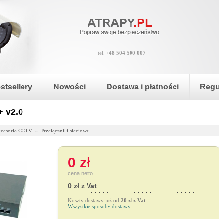
tel.
+48 504 500 007
stsellery
Nowości
Dostawa i płatności
Regu
 v2.0
cesoria CCTV
»
Przełączniki sieciowe
0 zł
cena netto
0 zł z Vat
Koszty dostawy już od
20 zł z Vat
Wszystkie sposoby dostawy