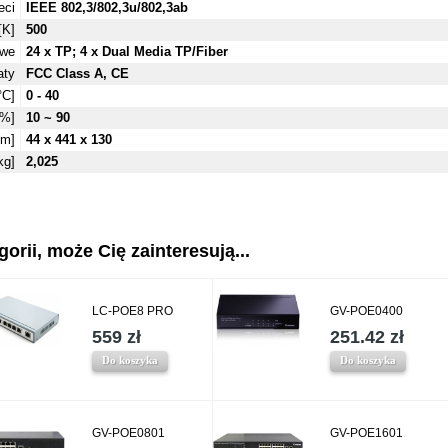
eci
IEEE 802,3/802,3u/802,3ab
[K]
500
owe
24 x TP; 4 x Dual Media TP/Fiber
aty
FCC Class A, CE
°C]
0 - 40
[%]
10 ~ 90
mm]
44 x 441 x 130
kg]
2,025
gorii, może Cię zainteresują...
LC-POE8 PRO
GV-POE0400
559 zł
251.42 zł
Do koszyka
Do koszyka
GV-POE0801
GV-POE1601