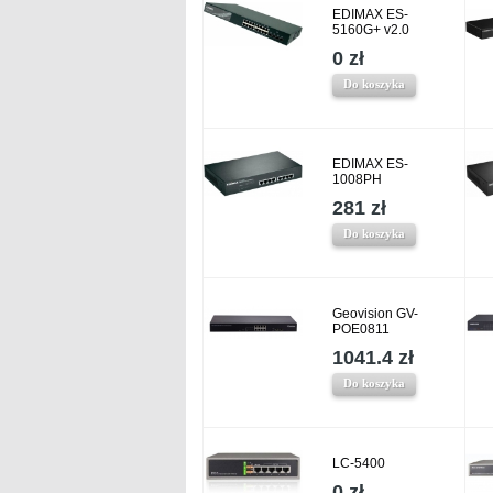
EDIMAX ES-
5160G+ v2.0
0 zł
Do koszyka
EDIMAX ES-
1008PH
281 zł
Do koszyka
Geovision GV-
POE0811
1041.4 zł
Do koszyka
LC-5400
0 zł