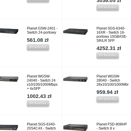
3036.05 zł
Do koszyka
Planet GSW-2401 -
Planet SGS-6340-
Switch 24-portowy
16XR - Switch 16-
portowy 10GBASE-
561.08 zł
SR/LR SFP
Do koszyka
4252.31 zł
Do koszyka
Planet WGSW-
Planet WGSW-
24040 - Switch 24
28040 - Switch
x10/100/1000Mbps
28x10/100/1000Mbit
+ 4xSFP
959.94 zł
1002.43 zł
Do koszyka
Do koszyka
Planet SGS-6340-
Planet FSD-808HP
20S4C4X - Switch
- Switch 8 x