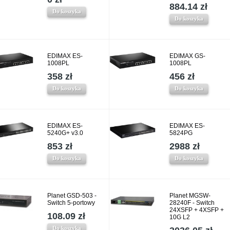
884.14 zł
Do koszyka
Do koszyka
EDIMAX ES-
EDIMAX GS-
1008PL
1008PL
358 zł
456 zł
Do koszyka
Do koszyka
EDIMAX ES-
EDIMAX ES-
5240G+ v3.0
5824PG
853 zł
2988 zł
Do koszyka
Do koszyka
Planet GSD-503 -
Planet MGSW-
Switch 5-portowy
28240F - Switch
24XSFP + 4XSFP +
108.09 zł
10G L2
Do koszyka