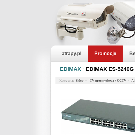
atrapy.pl
Promocje
Be
EDIMAX
·
EDIMAX ES-5240G+
Kategoria:
Sklep
»
TV przemysłowa / CCTV
»
Ak