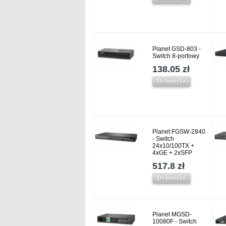
Planet GSD-803 -
Switch 8-portowy
138.05 zł
Do koszyka
Planet FGSW-2840
- Switch
24x10/100TX +
4xGE + 2xSFP
517.8 zł
Do koszyka
Planet MGSD-
10080F - Switch