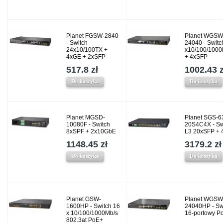
Planet FGSW-2840
Planet WGSW
- Switch
24040 - Switc
24x10/100TX +
x10/100/100
4xGE + 2xSFP
+ 4xSFP
517.8 zł
1002.43 z
Do koszyka
Do koszyka
Planet MGSD-
Planet SGS-6
10080F - Switch
20S4C4X - Sw
8xSPF + 2x10GbE
L3 20xSFP + 
1148.45 zł
3179.2 zł
Do koszyka
Do koszyka
Planet GSW-
Planet WGSW
1600HP - Switch 16
24040HP - Sw
x 10/100/1000Mb/s
16-portowy P
802.3at PoE+