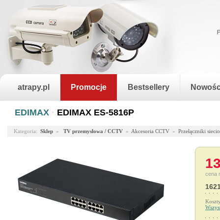
atrapy.pl
Promocje
Bestsellery
Nowośc
EDIMAX
·
EDIMAX ES-5816P
Kategoria:
Sklep
»
TV przemysłowa / CCTV
»
Akcesoria CCTV
»
Przełączniki sieci
13
cena 
1621
Koszt
Wszys