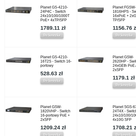
Planet GS-4210-
Planet FGSW-
24P4C - Switch
1816HPS - Sw
24x10/100/1000T
16xPoE + 2xG
PoE+ 4xTP/SFP
TP/SFP
1789.11 zł
1156.76 z
Do koszyka
Do koszyka
Planet GS-4210-
Planet GSW-
16T2S - Switch 16-
2620HP - Swi
portowy
24xGEth PoE 
2xSFP
528.63 zł
1179.1 zł
Do koszyka
Do koszyka
Planet GSW-
Planet SGS-6
1820VHP - Switch
24T4X - Switc
16-portowy PoE +
24x10/100/10
2xSFP
4x10G SFP
1209.24 zł
1708.21 z
Do koszyka
Do koszyka