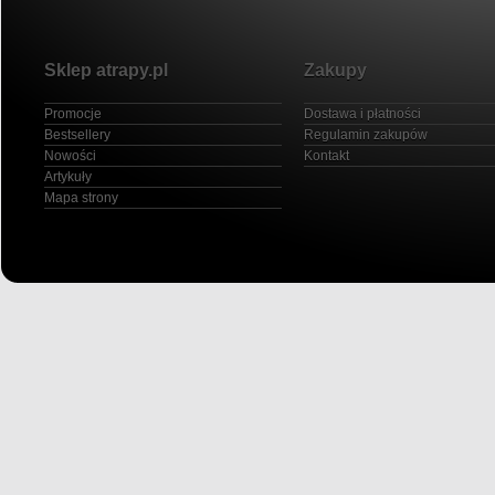
Sklep atrapy.pl
Zakupy
Promocje
Dostawa i płatności
Bestsellery
Regulamin zakupów
Nowości
Kontakt
Artykuły
Mapa strony