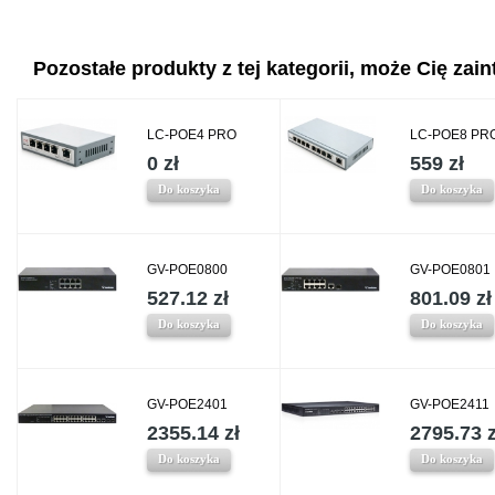
Pozostałe produkty z tej kategorii, może Cię zaint
LC-POE4 PRO
LC-POE8 PR
0 zł
559 zł
Do koszyka
Do koszyka
GV-POE0800
GV-POE0801
527.12 zł
801.09 zł
Do koszyka
Do koszyka
GV-POE2401
GV-POE2411
2355.14 zł
2795.73 z
Do koszyka
Do koszyka