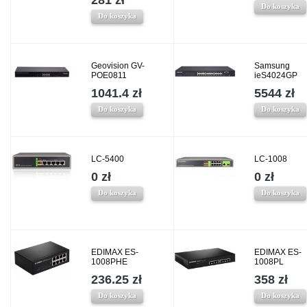
281 zł
Do koszyka
Do koszyka
Geovision GV-
Samsung
POE0811
ieS4024GP
1041.4 zł
5544 zł
Do koszyka
Do koszyka
LC-5400
LC-1008
0 zł
0 zł
Do koszyka
Do koszyka
EDIMAX ES-
EDIMAX ES-
1008PHE
1008PL
236.25 zł
358 zł
Do koszyka
Do koszyka