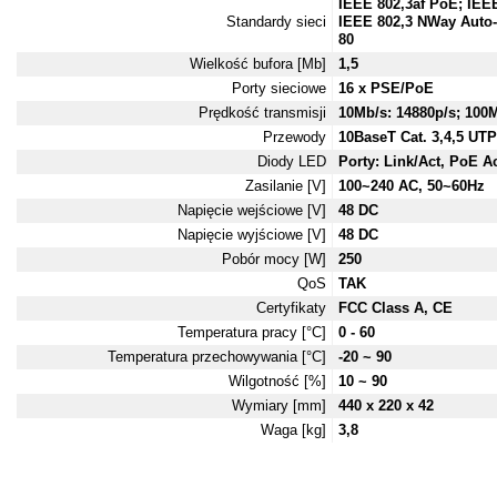
IEEE 802,3af PoE; IEE
Standardy sieci
IEEE 802,3 NWay Auto-
80
Wielkość bufora [Mb]
1,5
Porty sieciowe
16 x PSE/PoE
Prędkość transmisji
10Mb/s: 14880p/s; 100M
Przewody
10BaseT Cat. 3,4,5 UT
Diody LED
Porty: Link/Act, PoE A
Zasilanie [V]
100~240 AC, 50~60Hz
Napięcie wejściowe [V]
48 DC
Napięcie wyjściowe [V]
48 DC
Pobór mocy [W]
250
QoS
TAK
Certyfikaty
FCC Class A, CE
Temperatura pracy [°C]
0 - 60
Temperatura przechowywania [°C]
-20 ~ 90
Wilgotność [%]
10 ~ 90
Wymiary [mm]
440 x 220 x 42
Waga [kg]
3,8