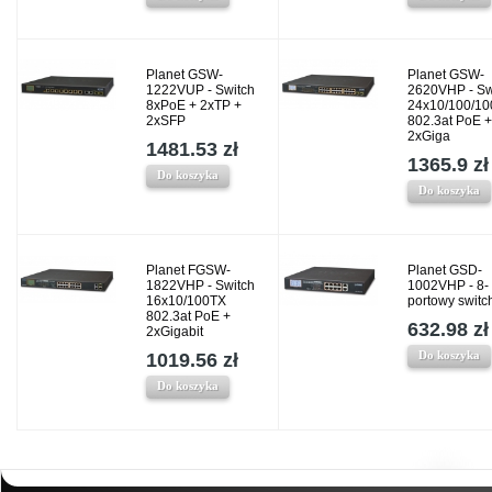
Planet GSW-
Planet GSW-
1222VUP - Switch
2620VHP - Sw
8xPoE + 2xTP +
24x10/100/10
2xSFP
802.3at PoE +
2xGiga
1481.53 zł
1365.9 zł
Do koszyka
Do koszyka
Planet FGSW-
Planet GSD-
1822VHP - Switch
1002VHP - 8-
16x10/100TX
portowy switc
802.3at PoE +
632.98 zł
2xGigabit
Do koszyka
1019.56 zł
Do koszyka