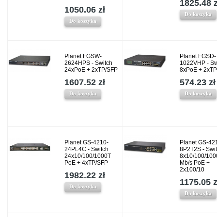
1825.48 z
1050.06 zł
Do koszyka
Do koszyka
Planet FGSW-
Planet FGSD-
2624HPS - Switch
1022VHP - Sw
24xPoE + 2xTP/SFP
8xPoE + 2xT
1607.52 zł
574.23 zł
Do koszyka
Do koszyka
Planet GS-4210-
Planet GS-42
24PL4C - Switch
8P2T2S - Swi
24x10/100/1000T
8x10/100/100
PoE + 4xTP/SFP
Mb/s PoE +
2x100/10
1982.22 zł
1175.05 z
Do koszyka
Do koszyka