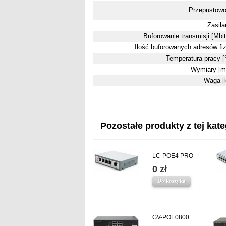
Przepustow
Zasila
Buforowanie transmisji [Mbit
Ilość buforowanych adresów fi
Temperatura pracy [
Wymiary [
Waga [
Pozostałe produkty z tej kate
LC-POE4 PRO
0 zł
Do koszyka
GV-POE0800