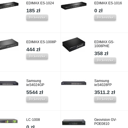
EDIMAX ES-1024
EDIMAX ES-1016
185 zł
0 zł
Do koszyka
Do koszyka
EDIMAX ES-1008P
EDIMAX GS-
1008PHE
444 zł
358 zł
Do koszyka
Do koszyka
Samsung
Samsung
ieS4024GP
ieS4028FP
5544 zł
3511.2 zł
Do koszyka
Do koszyka
LC-1008
Geovision GV-
POE0810
0 zł