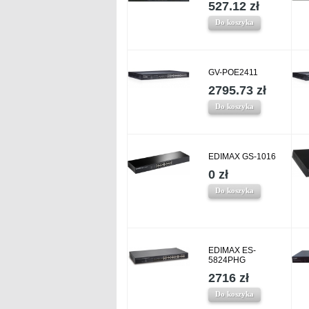
527.12 zł
Do koszyka
GV-POE2411
2795.73 zł
Do koszyka
EDIMAX GS-1016
0 zł
Do koszyka
EDIMAX ES-
5824PHG
2716 zł
Do koszyka