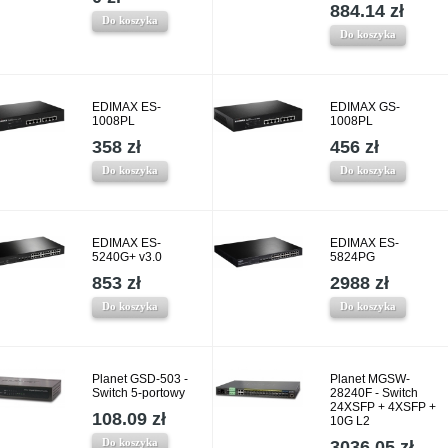
884.14 zł
Do koszyka
Do koszyka
EDIMAX ES-
EDIMAX GS-
1008PL
1008PL
358 zł
456 zł
Do koszyka
Do koszyka
EDIMAX ES-
EDIMAX ES-
5240G+ v3.0
5824PG
853 zł
2988 zł
Do koszyka
Do koszyka
Planet GSD-503 -
Planet MGSW-
Switch 5-portowy
28240F - Switch
24XSFP + 4XSFP +
108.09 zł
10G L2
Do koszyka
3036.05 zł