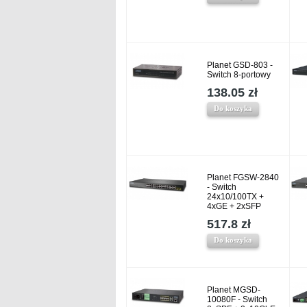
Planet GSD-803 -
Switch 8-portowy
138.05 zł
Do koszyka
Planet FGSW-2840
- Switch
24x10/100TX +
4xGE + 2xSFP
517.8 zł
Do koszyka
Planet MGSD-
10080F - Switch