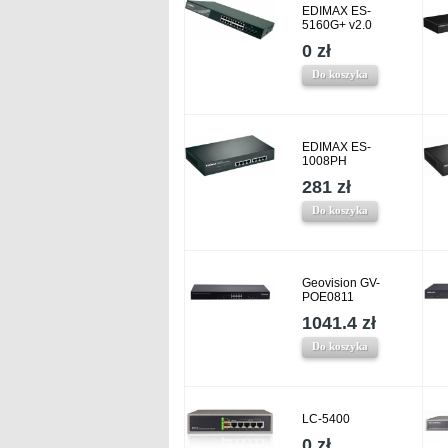
EDIMAX ES-
5160G+ v2.0
0 zł
Do koszyka
EDIMAX ES-
1008PH
281 zł
Do koszyka
Geovision GV-
POE0811
1041.4 zł
Do koszyka
LC-5400
0 zł