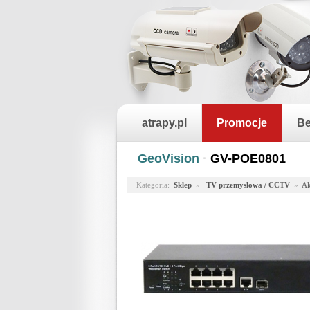
atrapy.pl
Promocje
Be
GeoVision
·
GV-POE0801
Kategoria:
Sklep
»
TV przemysłowa / CCTV
»
Ak