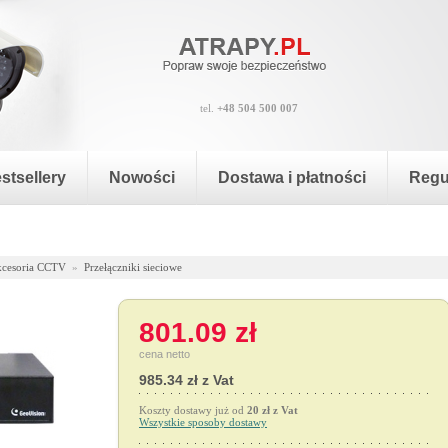
tel.
+48 504 500 007
stsellery
Nowości
Dostawa i płatności
Regu
cesoria CCTV
»
Przełączniki sieciowe
801.09 zł
cena netto
985.34 zł z Vat
Koszty dostawy już od
20 zł z Vat
Wszystkie sposoby dostawy