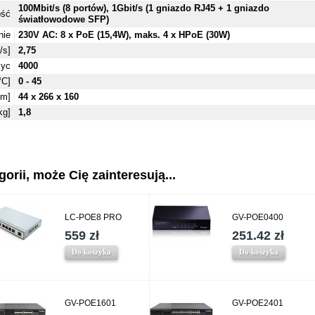
100Mbit/s (8 portów), 1Gbit/s (1 gniazdo RJ45 + 1 gniazdo
ość
światłowodowe SFP)
nie
230V AC: 8 x PoE (15,4W), maks. 4 x HPoE (30W)
/s]
2,75
zyc
4000
°C]
0 - 45
mm]
44 x 266 x 160
kg]
1,8
gorii, może Cię zainteresują...
LC-POE8 PRO
GV-POE0400
559 zł
251.42 zł
Do koszyka
Do koszyka
GV-POE1601
GV-POE2401