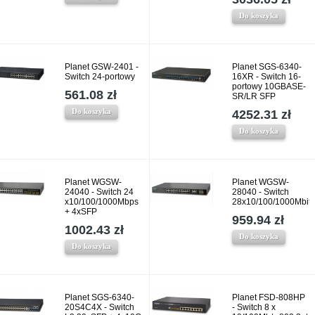
Do koszyka
Planet GSW-2401 -
Planet SGS-6340-
Switch 24-portowy
16XR - Switch 16-
portowy 10GBASE-
561.08 zł
SR/LR SFP
Do koszyka
4252.31 zł
Do koszyka
Planet WGSW-
Planet WGSW-
24040 - Switch 24
28040 - Switch
x10/100/1000Mbps
28x10/100/1000Mbit
+ 4xSFP
959.94 zł
1002.43 zł
Do koszyka
Do koszyka
Planet SGS-6340-
Planet FSD-808HP
20S4C4X - Switch
- Switch 8 x