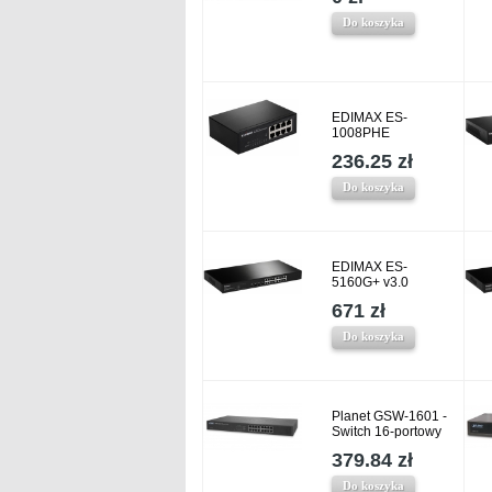
Do koszyka
EDIMAX ES-
1008PHE
236.25 zł
Do koszyka
EDIMAX ES-
5160G+ v3.0
671 zł
Do koszyka
Planet GSW-1601 -
Switch 16-portowy
379.84 zł
Do koszyka