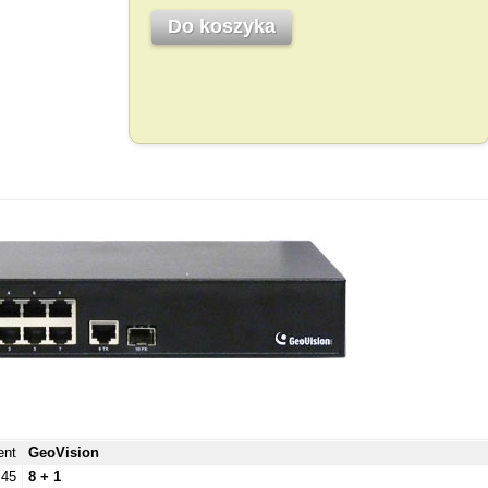
Do koszyka
ent
GeoVision
45
8 + 1